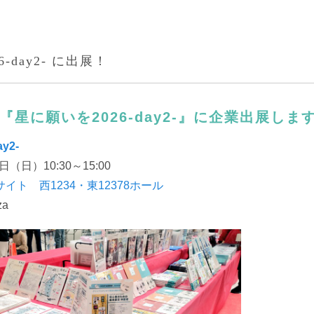
-day2- に出展！
『星
に
願い
を
2026-day2-』
に企業出展しま
ay2-
日（日）10:30～15:00
イト 西1234・東12378ホール
za