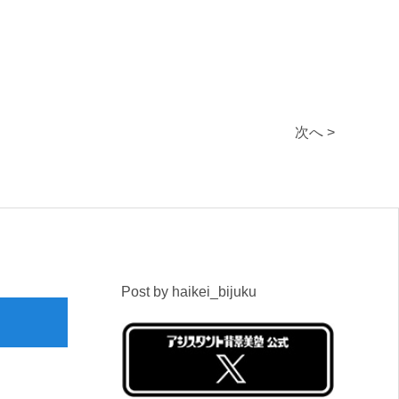
次へ >
Post by haikei_bijuku