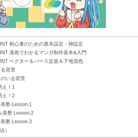
O PAINT 初心者のための基本設定・神設定
O PAINT 漫画でわかるマンガ制作基本&入門
O PAINT ベクター＆パース定規＆下地混色
いる背景
ノのいる背景
萌え！1
萌え！2
 Lesson.1
 Lesson.2
 Lesson.3
税込）