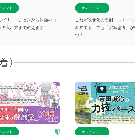
デマンド
オンデマンド
のバリエーションから作画のコ
これが映像化の裏側！ストーリ
タの入れ方まで教えます！
み立てる上でも「実写思考」が
つ！
着)
デマンド
オンデマンド