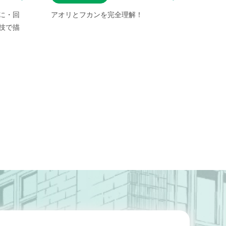
に・回
アオリとフカンを完全理解！
クリス
技で描
スター
ける！