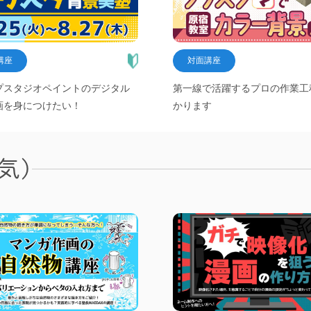
講座
対面講座
プスタジオペイントのデジタル
第一線で活躍するプロの作業工
画を身につけたい！
かります
気)