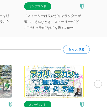
オンデマンド
オン
ーを組
「ストーリーは良いがキャラクターが
これぞ
役に立
薄い」そんなとき、ストーリーの”ど
ーリン
こ”でキャラの”なに”を描くのか〜
もっと見る
オンデマンド
オン