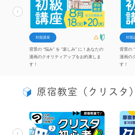
対面講座
対面
！あなたの
背景の “悩み” を “楽しみ” に！あなたの
背景の 
束しま
漫画のクオリティアップをお約束しま
漫画の
す！
す！
原宿教室（クリスタ