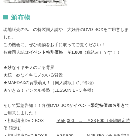
頒布物
現地販売のみ！の特製同人誌や、大好評のDVD-BOXをご用意しま
した。
この機会に、ぜひ現物をお手に取ってご覧ください！
各種同人誌は
イベント特別価格
：
￥1,000
（税込み）です！！
★妙なイキモノのいる背景
★続・妙なイキモノのいる背景
★MAEDAXの背景萌え！［同人誌版］(1,2各種)
★できる！デジタル美塾（LESSON.1～3 各種）
そして緊急告知！！各種DVD-BOXが
イベント限定特価30％引き
で
ご用意しました！
・初級講座DVD-BOX
￥55,000 → ￥38,500（会場限定特
価 限定1）
・初級講座DVD-BOX II
￥36,500 → ￥25,550（会場限定特