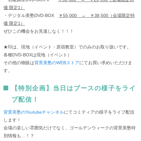
価 限定1）
・デジタル美塾DVD-BOX
￥55,000 → ￥38,500（会場限定特
価 限定1）
ぜひこの機会をお見逃しなく！！！
★印は、現地（イベント・原宿教室）でのみのお取り扱いです。
各種DVD-BOXは現地（イベント）
その他の物販は
背景美塾のWEBストア
にてお買い求めいただけま
す。
【特別企画】当日はブースの様子をライ
ブ配信！
背景美塾のYoutubeチャンネル
にてコミティアの様子をライブ配信
します！
会場の楽しい雰囲気だけでなく、ゴールデンウィークの背景美塾特
別情報も…！？