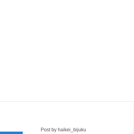
Post by haikei_bijuku