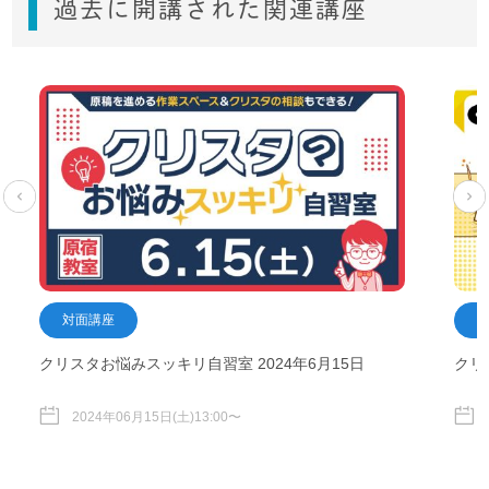
過去に開講された関連講座
対面講座
クリスタお悩みスッキリ自習室 2024年6月15日
クリ
2024年06月15日(土)13:00〜