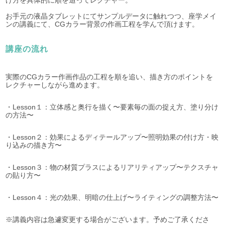
げ方を具体的に順を追ってレクチャー。
お手元の液晶タブレットにてサンプルデータに触れつつ、座学メイ
ンの講義にて、CGカラー背景の作画工程を学んで頂けます。
講座の流れ
実際のCGカラー作画作品の工程を順を追い、描き方のポイントを
レクチャーしながら進めます。
・Lesson１：立体感と奥行を描く〜要素毎の面の捉え方、塗り分け
の方法〜
・Lesson２：効果によるディテールアップ〜照明効果の付け方・映
り込みの描き方〜
・Lesson３：物の材質プラスによるリアリティアップ〜テクスチャ
の貼り方〜
・Lesson４：光の効果、明暗の仕上げ〜ライティングの調整方法〜
※講義内容は急遽変更する場合がございます。予めご了承くださ