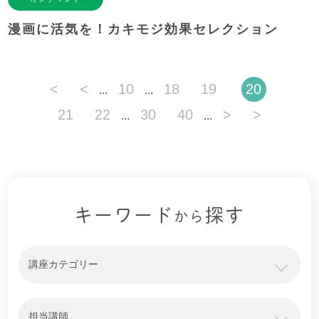
漫画に活気を！カキモジ効果セレクション
<
<
10
18
19
20
...
...
21
22
30
40
>
>
...
...
キーワード
探す
から
講座カテゴリー
担当講師