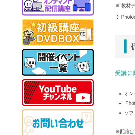
※ 教材
※ Ph
受講に
オン
Pho
ソフト
※配信は