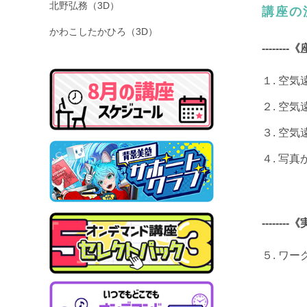
北野弘務（3D）
講座の
かわこしたかひろ（3D）
--------《
１. 空
２. 空
３. 空
４. 写
--------《
５. ワ