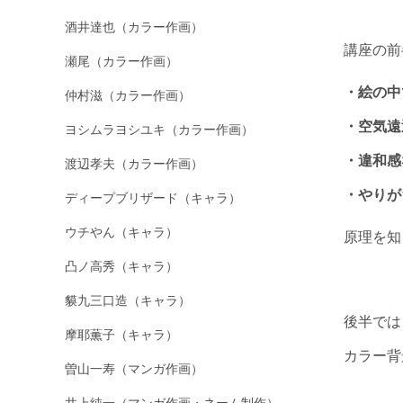
酒井達也（カラー作画）
講座の前
瀬尾（カラー作画）
・絵の中
仲村滋（カラー作画）
・空気遠
ヨシムラヨシユキ（カラー作画）
・違和感
渡辺孝夫（カラー作画）
・やりが
ディープブリザード（キャラ）
ウチやん（キャラ）
原理を知
凸ノ高秀（キャラ）
貘九三口造（キャラ）
後半では
摩耶薫子（キャラ）
カラー背
曽山一寿（マンガ作画）
井上純一（マンガ作画・ネーム制作）