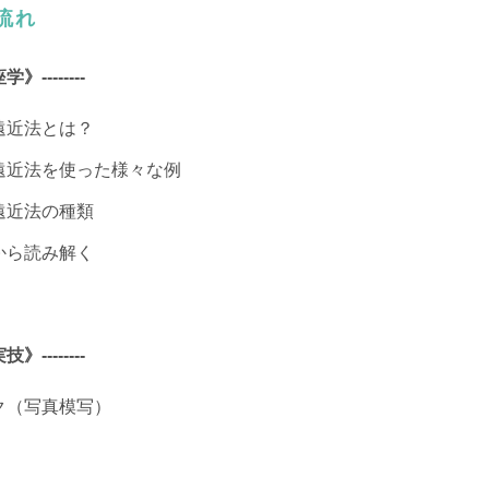
流れ
座学》--------
気遠近法とは？
気遠近法を使った様々な例
気遠近法の種類
真から読み解く
実技》--------
ーク（写真模写）