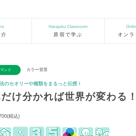
rs
Harajuku Classroom
Onli
紹介
原宿で学ぶ
オンラ
カラー背景
デマンド
法のセオリーや種類をまるっと伝授！
れだけ分かれば世界が変わる
,700(税込)