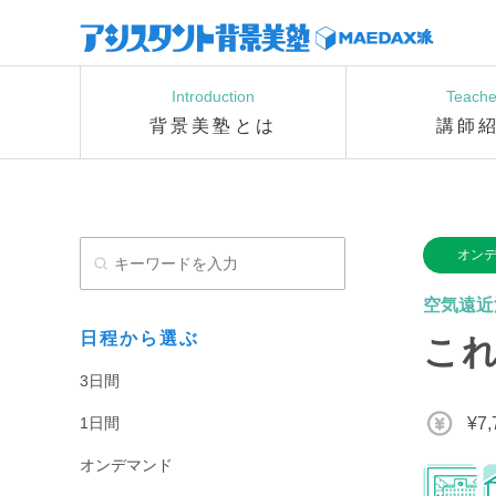
Introduction
Teache
背景美塾とは
講師
オン
空気遠近
日程から選ぶ
こ
3日間
1日間
¥7
オンデマンド