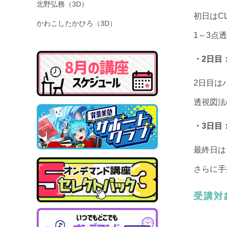
北野弘務（3D）
初日はCL
かわこしたかひろ（3D）
1～3点
・2日目
2日目は
透視図法
・3日目
最終日は
さらに手
受講対