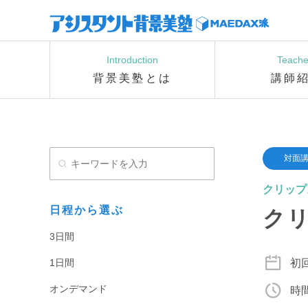
Introduction
Teache
背景美塾とは
講師
対面
クリップ
日程から選ぶ
クリ
3日間
1日間
初回
オンデマンド
時間 