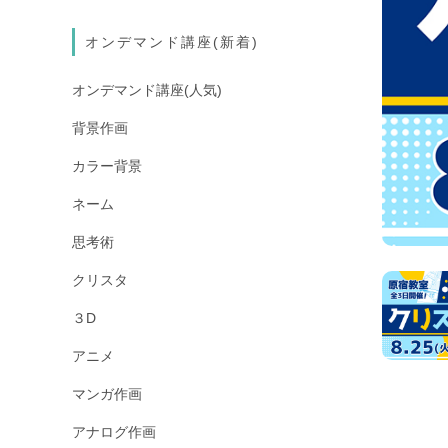
オンデマンド講座(新着)
オンデマンド講座(人気)
背景作画
カラー背景
ネーム
思考術
クリスタ
３D
アニメ
マンガ作画
アナログ作画