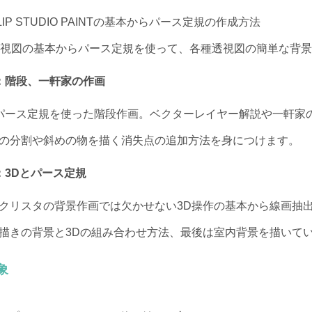
IP STUDIO PAINTの基本からパース定規の作成方法
透視図の基本からパース定規を使って、各種透視図の簡単な背
：階段、一軒家の作画
パース定規を使った階段作画。ベクターレイヤー解説や一軒家
の分割や斜めの物を描く消失点の追加方法を身につけます。
：3Dとパース定規
クリスタの背景作画では欠かせない3D操作の基本から線画抽
描きの背景と3Dの組み合わせ方法、最後は室内背景を描いて
象