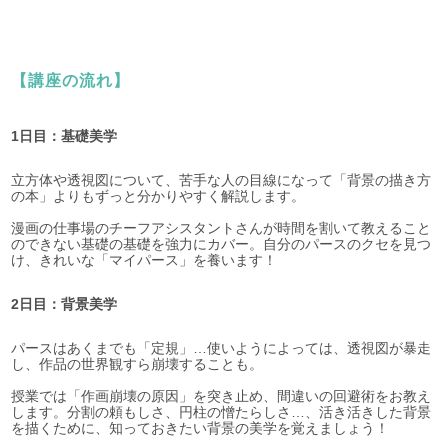
【講座の流れ】
1日目：基礎美学
立方体や透視図について、苦手な人の目線になって「背景の描き方
の本」よりもずっと分かりやすく解説します。
漫画の仕事場のチーフアシスタントさんが時間を割いて教えること
のできない基礎の基礎を強力にカバー。自分のパースのクセを見つ
け、きれいな「マイパース」を養います！
2日目：背景美学
パースはあくまでも「定規」…使いようによっては、透視図が暴走
し、作品の世界観すら崩壊することも。
授業では「作画崩壊の原因」を突き止め、間違いの回避術をお教え
します。分割の頼もしさ、円柱の憎たらしさ…、活き活きした背景
を描くために、知っておきたい背景の美学を覚えましょう！