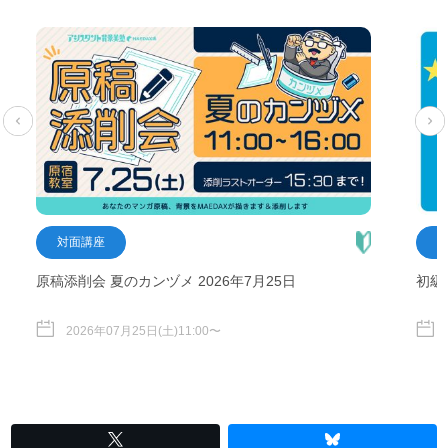
対面講座
原稿添削会 夏のカンヅメ 2026年7月25日
初級
2026年07月25日(土)11:00〜