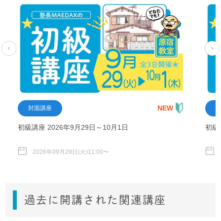
NEW
対面講座
初級講座 2026年9月29日～10月1日
初級
2026年09月29日(火)11:00〜
過去に開講された関連講座