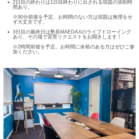
2日目の終わりは1日目終わりに出される宿題の添削時
間あり。
※90分前後を予定。お時間のない方は宿題は無理をせ
ず大丈夫です。
3日目の最終日は塾長MAEDAXのライブドローイング
あり。その場で背景リクエストをお聞きします！
※2時間前後を予定。お時間に余裕のある方はぜひご参
加ください。