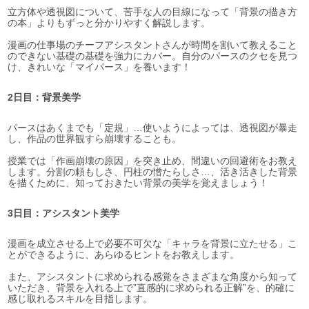
立方体や透視図について、苦手な人の目線になって「背景の描き方
の本」よりもずっと分かりやすく解説します。
漫画の仕事場のチーフアシスタントさんが時間を割いて教えること
のできない基礎の基礎を強力にカバー。自分のパースのクセを見つ
け、きれいな「マイパース」を養います！
2日目：背景美学
パースはあくまでも「定規」…使いようによっては、透視図が暴走
し、作品の世界観すら崩壊することも。
授業では「作画崩壊の原因」を突き止め、間違いの回避術をお教え
します。分割の頼もしさ、円柱の憎たらしさ…、活き活きした背景
を描くために、知っておきたい背景の美学を覚えましょう！
3日目：アシスタント美学
漫画を成立させる上で必要不可欠な「キャラを背景に立たせる」こ
とができるように、あらゆるヒントをお教えします。
また、アシスタントに求められる感覚をさまざまな角度から知って
いただき、背景を入れる上で”直感的に求められる正解”を、的確に
感じ取れるスキルを目指します。