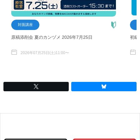
対面講座
原稿添削会 夏のカンヅメ 2026年7月25日
初級
2026年07月25日(土)11:00〜