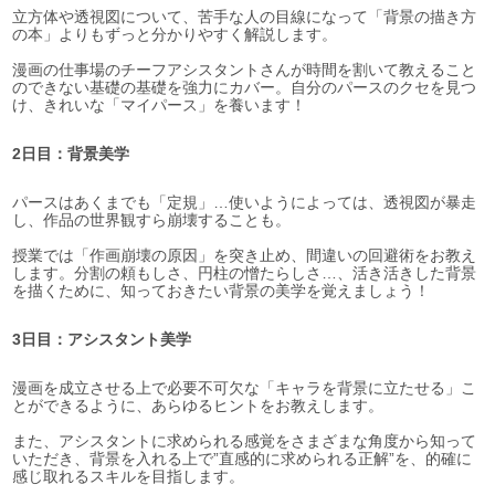
立方体や透視図について、苦手な人の目線になって「背景の描き方
の本」よりもずっと分かりやすく解説します。
漫画の仕事場のチーフアシスタントさんが時間を割いて教えること
のできない基礎の基礎を強力にカバー。自分のパースのクセを見つ
け、きれいな「マイパース」を養います！
2日目：背景美学
パースはあくまでも「定規」…使いようによっては、透視図が暴走
し、作品の世界観すら崩壊することも。
授業では「作画崩壊の原因」を突き止め、間違いの回避術をお教え
します。分割の頼もしさ、円柱の憎たらしさ…、活き活きした背景
を描くために、知っておきたい背景の美学を覚えましょう！
3日目：アシスタント美学
漫画を成立させる上で必要不可欠な「キャラを背景に立たせる」こ
とができるように、あらゆるヒントをお教えします。
また、アシスタントに求められる感覚をさまざまな角度から知って
いただき、背景を入れる上で”直感的に求められる正解”を、的確に
感じ取れるスキルを目指します。