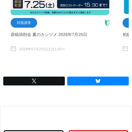
対面講座
原稿添削会 夏のカンヅメ 2026年7月25日
初級
2026年07月25日(土)11:00〜