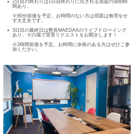
2日目の終わりは1日目終わりに出される宿題の添削時
間あり。
※90分前後を予定。お時間のない方は宿題は無理をせ
ず大丈夫です。
3日目の最終日は塾長MAEDAXのライブドローイング
あり。その場で背景リクエストをお聞きします！
※2時間前後を予定。お時間に余裕のある方はぜひご参
加ください。