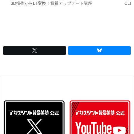
3D操作からLT変換！背景アップデート講座
CLI