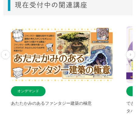
現在受付中の関連講座
オンデマンド
あたたかみのあるファンタジー建築の極意
でき
タパ