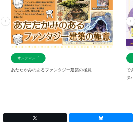
オンデマンド
あたたかみのあるファンタジー建築の極意
でき
タパ